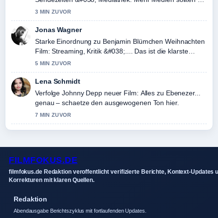
schreiben.
3 MIN ZUVOR
Jonas Wagner
Starke Einordnung zu Benjamin Blümchen Weihnachten
Film: Streaming, Kritik &#038;.... Das ist die klarste
Zusammenfassung, die ich heute gesehen habe.
5 MIN ZUVOR
Lena Schmidt
Verfolge Johnny Depp neuer Film: Alles zu Ebenezer...
genau – schaetze den ausgewogenen Ton hier.
7 MIN ZUVOR
FILMFOKUS.DE
filmfokus.de Redaktion veroffentlicht verifizierte Berichte, Kontext-Updates 
Korrekturen mit klaren Quellen.
Redaktion
Abendausgabe Berichtszyklus mit fortlaufenden Updates.