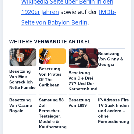
Wikipedia-Seite über Berlin in den
1920er Jahren
sowie auf der
IMDb-
Seite von Babylon Berlin
.
WEITERE VERWANDTE ARTIKEL
Besetzung
Von Ginny &
Georgia
Besetzung
Besetzung
Besetzung
Von Pirates
Von Eine
Von Die Drei
Of The
Schrecklich
??? Und Der
Caribbean
Nette Familie
Karpatenhund
Besetzung
Samsung 58
Besetzung
IP-Adresse Fire
Von Casino
Zoll
Von 1899
TV Stick finden
Royale
Fernseher:
und ändern –
Testsieger,
ohne
Modelle &
Fernbedienung
Kaufberatung