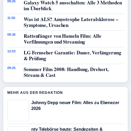
Galaxy Watch 5 ausschalten: Alle 3 Methoden
09:25
im Überblick
Was ist ALS? Amyotrophe Lateralsklerose –
11:50
Symptome, Ursachen
Rattenfänger von Hameln Film: Alle
09:36
Verfilmungen und Streaming
LG Fernseher Garantie: Dauer, Verlängerung
12:03
& Prüfung
Sommer Film 2008: Handlung, Drehort,
09:25
Stream & Cast
MEHR AUS DER REDAKTION
Johnny Depp neuer Film: Alles zu Ebenezer
2026
ntv Telebörse heute: Sendezeiten &