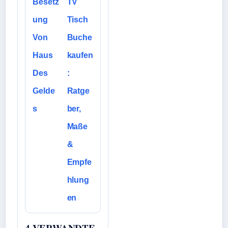
Besetz
TV
ung
Tisch
Von
Buche
Haus
kaufen
Des
:
Gelde
Ratge
s
ber,
Maße
&
Empfe
hlung
en
4 VERWANDTE