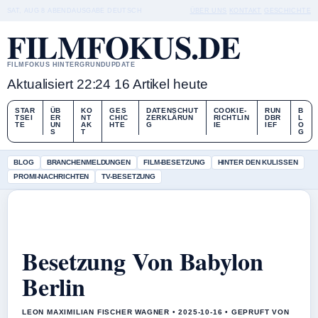
SAT, AUG 8
ABENDAUSGABE
DEUTSCH
ÜBER UNS
KONTAKT
GESCHICHTE
FILMFOKUS.DE
FILMFOKUS HINTERGRUNDUPDATE
Aktualisiert 22:24
16 Artikel heute
STAR
ÜB
KO
GES
DATENSCHUT
COOKIE-
RUN
B
TSEI
ER
NT
CHIC
ZERKLÄRUN
RICHTLIN
DBR
L
TE
UN
AK
HTE
G
IE
IEF
O
S
T
G
BLOG
BRANCHENMELDUNGEN
FILM-BESETZUNG
HINTER DEN KULISSEN
PROMI-NACHRICHTEN
TV-BESETZUNG
Besetzung Von Babylon
Berlin
LEON MAXIMILIAN FISCHER WAGNER • 2025-10-16 • GEPRUFT VON