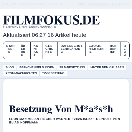
FRI, AUG 7
MORGENAUSGABE
DEUTSCH
ÜBER UNS
KONTAKT
GESCHICHTE
FILMFOKUS.DE
FILMFOKUS HINTERGRUNDUPDATE
Aktualisiert 06:27
16 Artikel heute
STAR
ÜB
KO
GES
DATENSCHUT
COOKIE-
RUN
B
TSEI
ER
NT
CHIC
ZERKLÄRUN
RICHTLIN
DBR
L
TE
UN
AK
HTE
G
IE
IEF
O
S
T
G
BLOG
BRANCHENMELDUNGEN
FILM-BESETZUNG
HINTER DEN KULISSEN
PROMI-NACHRICHTEN
TV-BESETZUNG
Besetzung Von M*a*s*h
LEON MAXIMILIAN FISCHER WAGNER • 2026-03-22 • GEPRUFT VON
ELIAS HOFFMANN