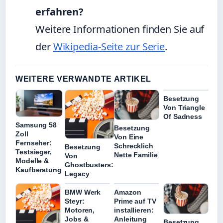
erfahren?
Weitere Informationen finden Sie auf
der
Wikipedia-Seite zur Serie
.
WEITERE VERWANDTE ARTIKEL
Besetzung
Von Triangle
Of Sadness
Samsung 58
Besetzung
Zoll
Von Eine
Fernseher:
Schrecklich
Besetzung
Testsieger,
Nette Familie
Von
Modelle &
Ghostbusters:
Kaufberatung
Legacy
BMW Werk
Amazon
Steyr:
Prime auf TV
Motoren,
installieren:
Jobs &
Anleitung
Besetzung