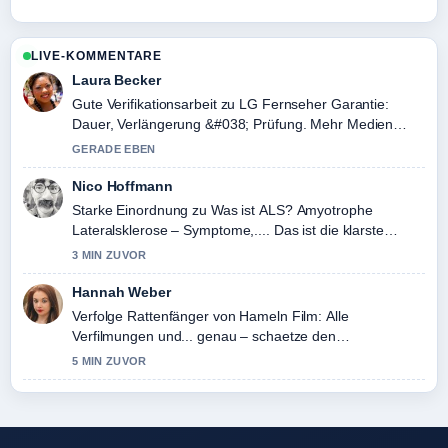
LIVE-KOMMENTARE
Laura Becker
Gute Verifikationsarbeit zu LG Fernseher Garantie:
Dauer, Verlängerung &#038; Prüfung. Mehr Medien
sollten so schreiben.
GERADE EBEN
Nico Hoffmann
Starke Einordnung zu Was ist ALS? Amyotrophe
Lateralsklerose – Symptome,.... Das ist die klarste
Zusammenfassung, die ich heute gesehen habe.
3 MIN ZUVOR
Hannah Weber
Verfolge Rattenfänger von Hameln Film: Alle
Verfilmungen und... genau – schaetze den
ausgewogenen Ton hier.
5 MIN ZUVOR