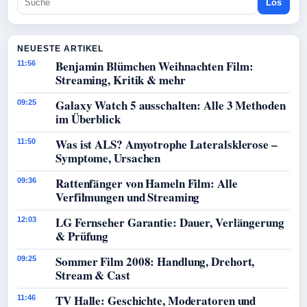
Los
NEUESTE ARTIKEL
Benjamin Blümchen Weihnachten Film:
11:56
Streaming, Kritik & mehr
Galaxy Watch 5 ausschalten: Alle 3 Methoden
09:25
im Überblick
Was ist ALS? Amyotrophe Lateralsklerose –
11:50
Symptome, Ursachen
Rattenfänger von Hameln Film: Alle
09:36
Verfilmungen und Streaming
LG Fernseher Garantie: Dauer, Verlängerung
12:03
& Prüfung
Sommer Film 2008: Handlung, Drehort,
09:25
Stream & Cast
TV Halle: Geschichte, Moderatoren und
11:46