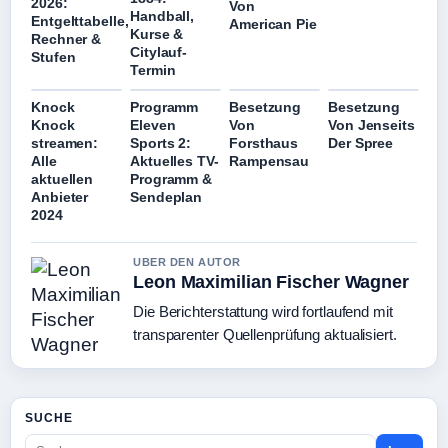
2026:
Von
Handball,
Entgelttabelle,
American Pie
Kurse &
Rechner &
Citylauf-
Stufen
Termin
Knock
Programm
Besetzung
Besetzung
Knock
Eleven
Von
Von Jenseits
streamen:
Sports 2:
Forsthaus
Der Spree
Alle
Aktuelles TV-
Rampensau
aktuellen
Programm &
Anbieter
Sendeplan
2024
UBER DEN AUTOR
Leon Maximilian Fischer Wagner
Die Berichterstattung wird fortlaufend mit
transparenter Quellenprüfung aktualisiert.
SUCHE