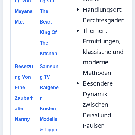
ng Von
ng Von
Handlungsort:
Mayans
The
Berchtesgaden
M.c.
Bear:
Themen:
King Of
Ermittlungen,
The
klassische und
Kitchen
moderne
Besetzu
Samsun
Methoden
ng Von
g TV
Besondere
Eine
Ratgebe
Dynamik
Zauberh
r:
zwischen
afte
Kosten,
Beissl und
Nanny
Modelle
Paulsen
& Tipps