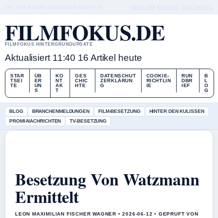
SAT, AUG 8
MORGENAUSGABE
DEUTSCH
ÜBER UNS
KONTAKT
GESCHICHTE
FILMFOKUS.DE
FILMFOKUS HINTERGRUNDUPDATE
Aktualisiert 11:40
16 Artikel heute
STAR
ÜB
KO
GES
DATENSCHUT
COOKIE-
RUN
B
TSEI
ER
NT
CHIC
ZERKLÄRUN
RICHTLIN
DBR
L
TE
UN
AK
HTE
G
IE
IEF
O
S
T
G
BLOG
BRANCHENMELDUNGEN
FILM-BESETZUNG
HINTER DEN KULISSEN
PROMI-NACHRICHTEN
TV-BESETZUNG
Besetzung Von Watzmann
Ermittelt
LEON MAXIMILIAN FISCHER WAGNER • 2026-06-12 • GEPRUFT VON