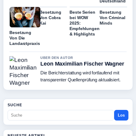
Deutschland
Besetzung
Beste Serien
Besetzung
Von Cobra
bei WOW
Von Criminal
Kai
2025:
Minds
Empfehlungen
Besetzung
& Highlights
Von Die
Landarztpraxis
UBER DEN AUTOR
Leon Maximilian Fischer Wagner
Die Berichterstattung wird fortlaufend mit
transparenter Quellenprüfung aktualisiert.
SUCHE
Los
NEUESTE ARTIKEL