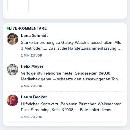
LIVE-KOMMENTARE
Lena Schmidt
Starke Einordnung zu Galaxy Watch 5 ausschalten: Alle
3 Methoden.... Das ist die klarste Zusammenfassung,
die ich heute gesehen habe.
2 MIN ZUVOR
Felix Meyer
Verfolge ntv Telebörse heute: Sendezeiten &#038;
Mediathek genau – schaetze den ausgewogenen Ton
hier.
4 MIN ZUVOR
Laura Becker
Hilfreicher Kontext zu Benjamin Blümchen Weihnachten
Film: Streaming, Kritik &#038;.... Bitte haltet diesen
Liveticker aktuell.
6 MIN ZUVOR