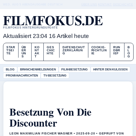
WED, AUG 5
ABENDAUSGABE
DEUTSCH
ÜBER UNS
KONTAKT
GESCHICHTE
FILMFOKUS.DE
FILMFOKUS HINTERGRUNDUPDATE
Aktualisiert 23:04
16 Artikel heute
STAR
ÜB
KO
GES
DATENSCHUT
COOKIE-
RUN
B
TSEI
ER
NT
CHIC
ZERKLÄRUN
RICHTLIN
DBR
L
TE
UN
AK
HTE
G
IE
IEF
O
S
T
G
BLOG
BRANCHENMELDUNGEN
FILM-BESETZUNG
HINTER DEN KULISSEN
PROMI-NACHRICHTEN
TV-BESETZUNG
Besetzung Von Die
Discounter
LEON MAXIMILIAN FISCHER WAGNER • 2025-09-20 • GEPRUFT VON