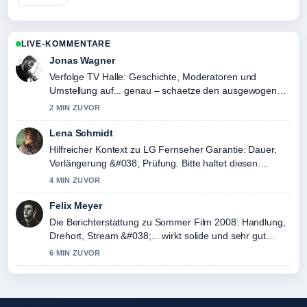
LIVE-KOMMENTARE
Jonas Wagner
Verfolge TV Halle: Geschichte, Moderatoren und
Umstellung auf... genau – schaetze den ausgewogenen
Ton hier.
2 MIN ZUVOR
Lena Schmidt
Hilfreicher Kontext zu LG Fernseher Garantie: Dauer,
Verlängerung &#038; Prüfung. Bitte haltet diesen
Liveticker aktuell.
4 MIN ZUVOR
Felix Meyer
Die Berichterstattung zu Sommer Film 2008: Handlung,
Drehort, Stream &#038;... wirkt solide und sehr gut
nachvollziehbar.
6 MIN ZUVOR