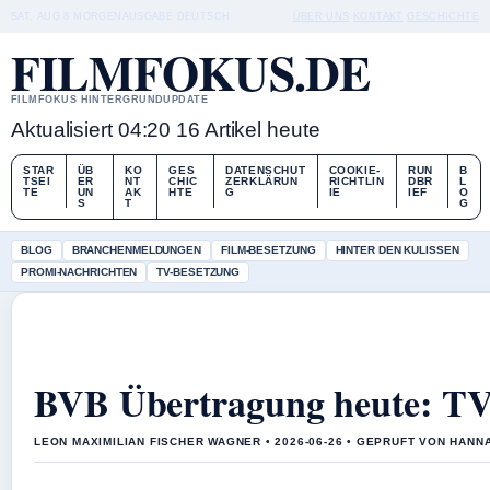
SAT, AUG 8
MORGENAUSGABE
DEUTSCH
ÜBER UNS
KONTAKT
GESCHICHTE
FILMFOKUS.DE
FILMFOKUS HINTERGRUNDUPDATE
Aktualisiert 04:20
16 Artikel heute
STAR
ÜB
KO
GES
DATENSCHUT
COOKIE-
RUN
B
TSEI
ER
NT
CHIC
ZERKLÄRUN
RICHTLIN
DBR
L
TE
UN
AK
HTE
G
IE
IEF
O
S
T
G
BLOG
BRANCHENMELDUNGEN
FILM-BESETZUNG
HINTER DEN KULISSEN
PROMI-NACHRICHTEN
TV-BESETZUNG
BVB Übertragung heute: TV,
LEON MAXIMILIAN FISCHER WAGNER • 2026-06-26 • GEPRUFT VON HANN