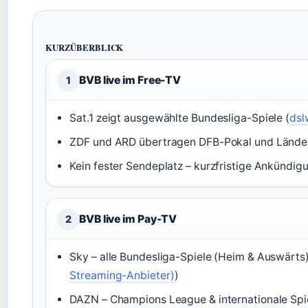
KURZÜBERBLICK
BVB live im Free-TV
1
Sat.1 zeigt ausgewählte Bundesliga-Spiele (
dsl
ZDF und ARD übertragen DFB-Pokal und Länder
Kein fester Sendeplatz – kurzfristige Ankündig
BVB live im Pay-TV
2
Sky – alle Bundesliga-Spiele (Heim & Auswärts)
Streaming-Anbieter)
)
DAZN – Champions League & internationale Spie