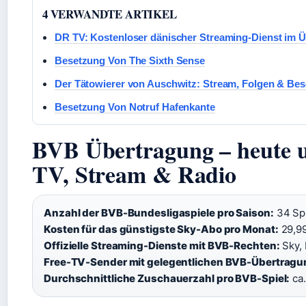
4 VERWANDTE ARTIKEL
DR TV: Kostenloser dänischer Streaming-Dienst im Ü
Besetzung Von The Sixth Sense
Der Tätowierer von Auschwitz: Stream, Folgen & Be
Besetzung Von Notruf Hafenkante
BVB Übertragung – heute un
TV, Stream & Radio
Anzahl der BVB-Bundesligaspiele pro Saison:
34 Sp
Kosten für das günstigste Sky-Abo pro Monat:
29,9
Offizielle Streaming-Dienste mit BVB-Rechten:
Sky,
Free-TV-Sender mit gelegentlichen BVB-Übertragu
Durchschnittliche Zuschauerzahl pro BVB-Spiel:
ca.