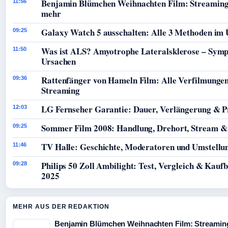
Benjamin Blümchen Weihnachten Film: Streaming
11:56
mehr
Galaxy Watch 5 ausschalten: Alle 3 Methoden im 
09:25
Was ist ALS? Amyotrophe Lateralsklerose – Sym
11:50
Ursachen
Rattenfänger von Hameln Film: Alle Verfilmunge
09:36
Streaming
LG Fernseher Garantie: Dauer, Verlängerung & P
12:03
Sommer Film 2008: Handlung, Drehort, Stream &
09:25
TV Halle: Geschichte, Moderatoren und Umstellun
11:46
Philips 50 Zoll Ambilight: Test, Vergleich & Kauf
09:28
2025
MEHR AUS DER REDAKTION
Benjamin Blümchen Weihnachten Film: Streaming,