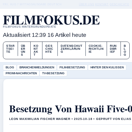
FRI, AUG 7
MITTAGSAUSGABE
DEUTSCH
ÜBER UNS
KONTAKT
GESCHICHTE
FILMFOKUS.DE
FILMFOKUS HINTERGRUNDUPDATE
Aktualisiert 12:39
16 Artikel heute
STAR
ÜB
KO
GES
DATENSCHUT
COOKIE-
RUN
B
TSEI
ER
NT
CHIC
ZERKLÄRUN
RICHTLIN
DBR
L
TE
UN
AK
HTE
G
IE
IEF
O
S
T
G
BLOG
BRANCHENMELDUNGEN
FILM-BESETZUNG
HINTER DEN KULISSEN
PROMI-NACHRICHTEN
TV-BESETZUNG
Besetzung Von Hawaii Five-
LEON MAXIMILIAN FISCHER WAGNER • 2025-10-18 • GEPRUFT VON ELIA