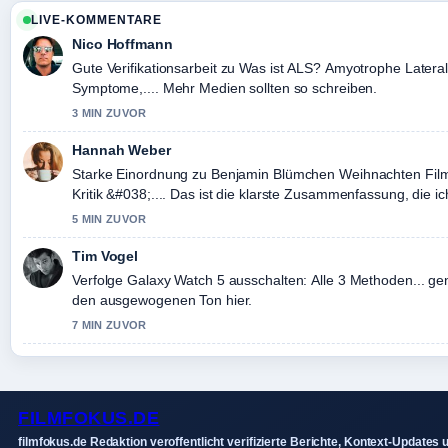
LIVE-KOMMENTARE
Nico Hoffmann
Gute Verifikationsarbeit zu Was ist ALS? Amyotrophe Latera
Symptome,.... Mehr Medien sollten so schreiben.
3 MIN ZUVOR
Hannah Weber
Starke Einordnung zu Benjamin Blümchen Weihnachten Film
Kritik &#038;.... Das ist die klarste Zusammenfassung, die i
gesehen habe.
5 MIN ZUVOR
Tim Vogel
Verfolge Galaxy Watch 5 ausschalten: Alle 3 Methoden... g
den ausgewogenen Ton hier.
7 MIN ZUVOR
FILMFOKUS.DE
filmfokus.de Redaktion veroffentlicht verifizierte Berichte, Kontext-Updates 