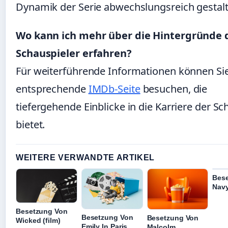
Dynamik der Serie abwechslungsreich gestalt
Wo kann ich mehr über die Hintergründe 
Schauspieler erfahren?
Für weiterführende Informationen können Sie
entsprechende
IMDb-Seite
besuchen, die
tiefergehende Einblicke in die Karriere der Sc
bietet.
WEITERE VERWANDTE ARTIKEL
Bes
Navy
Besetzung Von
Besetzung Von
Besetzung Von
Wicked (film)
Emily In Paris
Malcolm