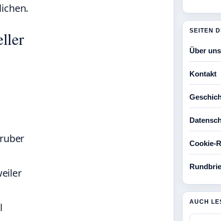
lichen.
SEITEN 
ller
Über uns
Kontakt
Geschich
Datensch
Gruber
Cookie-Ri
Rundbrie
eiler
AUCH LE
l