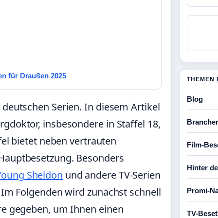
en für Draußen 2025
THEMEN 
Blog
 deutschen Serien. In diesem Artikel
gdoktor, insbesondere in Staffel 18,
Branche
fel bietet neben vertrauten
Film-Bes
 Hauptbesetzung. Besonders
Hinter d
Young Sheldon
und andere TV-Serien
. Im Folgenden wird zunächst schnell
Promi-Na
ure gegeben, um Ihnen einen
TV-Bese