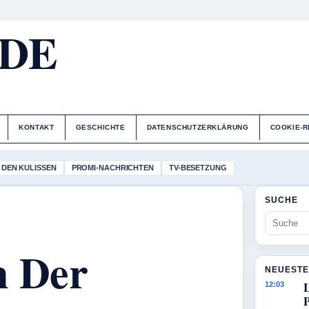
.DE
KONTAKT
GESCHICHTE
DATENSCHUTZERKLÄRUNG
COOKIE-R
 DEN KULISSEN
PROMI-NACHRICHTEN
TV-BESETZUNG
SUCHE
n Der
NEUESTE
12:03