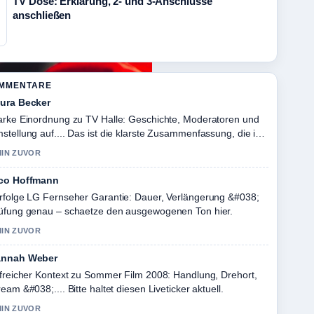
TV Dose: Erklärung, 2- und 3-Anschlüsse
anschließen
OMMENTARE
ura Becker
arke Einordnung zu TV Halle: Geschichte, Moderatoren und
stellung auf.... Das ist die klarste Zusammenfassung, die ich
ute gesehen habe.
MIN ZUVOR
co Hoffmann
rfolge LG Fernseher Garantie: Dauer, Verlängerung &#038;
üfung genau – schaetze den ausgewogenen Ton hier.
MIN ZUVOR
nnah Weber
lfreicher Kontext zu Sommer Film 2008: Handlung, Drehort,
ream &#038;.... Bitte haltet diesen Liveticker aktuell.
MIN ZUVOR