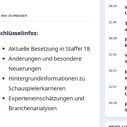
09:25
N MIA SCHNEIDER
11:46
a
chlüsselinfos:
P
09:28
Aktuelle Besetzung in Staffel 18
11:52
Änderungen und besondere
Neuerungen
09:37
Hintergrundinformationen zu
Schauspielerkarrieren
P
11:57
Experteneinschätzungen und
E
09:39
Branchenanalysen