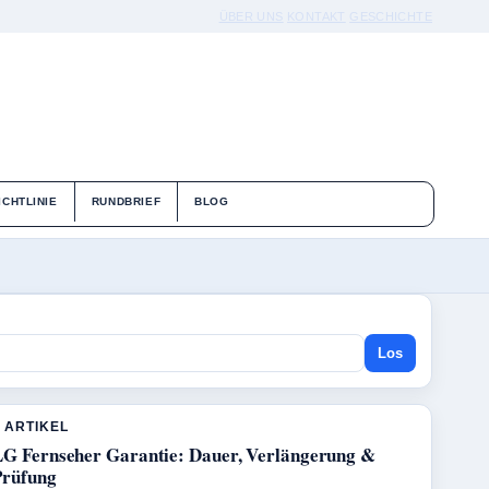
ÜBER UNS
KONTAKT
GESCHICHTE
ICHTLINIE
RUNDBRIEF
BLOG
Los
 ARTIKEL
LG Fernseher Garantie: Dauer, Verlängerung &
Prüfung