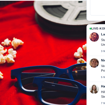
LIVE-K
La
St
Um
he
3 
Ni
Ve
Pr
5 
Ha
Hi
St
7 