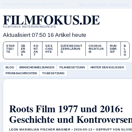
SUN, AUG 9
MORGENAUSGABE
DEUTSCH
ÜBER UNS
KONTAKT
GESCHICHTE
FILMFOKUS.DE
FILMFOKUS HINTERGRUNDUPDATE
Aktualisiert 07:50
16 Artikel heute
STAR
ÜB
KO
GES
DATENSCHUT
COOKIE-
RUN
B
TSEI
ER
NT
CHIC
ZERKLÄRUN
RICHTLIN
DBR
L
TE
UN
AK
HTE
G
IE
IEF
O
S
T
G
BLOG
BRANCHENMELDUNGEN
FILM-BESETZUNG
HINTER DEN KULISSEN
PROMI-NACHRICHTEN
TV-BESETZUNG
Roots Film 1977 und 2016:
Geschichte und Kontroverse
LEON MAXIMILIAN FISCHER WAGNER • 2026-05-13 • GEPRUFT VON OLIV