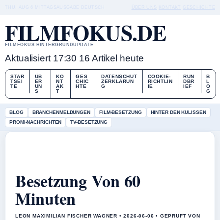
THU, AUG 6
MITTAGSAUSGABE
DEUTSCH
ÜBER UNS
KONTAKT
GESCHICHTE
FILMFOKUS.DE
FILMFOKUS HINTERGRUNDUPDATE
Aktualisiert 17:30
16 Artikel heute
STAR
ÜB
KO
GES
DATENSCHUT
COOKIE-
RUN
B
TSEI
ER
NT
CHIC
ZERKLÄRUN
RICHTLIN
DBR
L
TE
UN
AK
HTE
G
IE
IEF
O
S
T
G
BLOG
BRANCHENMELDUNGEN
FILM-BESETZUNG
HINTER DEN KULISSEN
PROMI-NACHRICHTEN
TV-BESETZUNG
Besetzung Von 60
Minuten
LEON MAXIMILIAN FISCHER WAGNER • 2026-06-06 • GEPRUFT VON