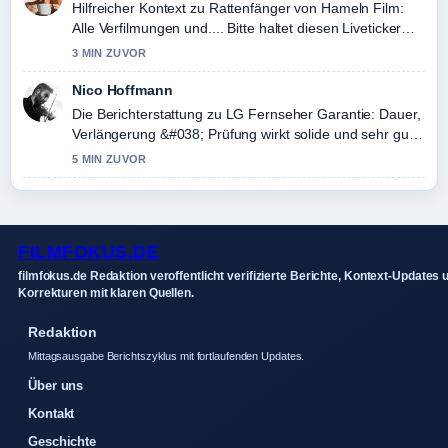
Hilfreicher Kontext zu Rattenfänger von Hameln Film:
Alle Verfilmungen und.... Bitte haltet diesen Liveticker
aktuell.
3 MIN ZUVOR
Nico Hoffmann
Die Berichterstattung zu LG Fernseher Garantie: Dauer,
Verlängerung &#038; Prüfung wirkt solide und sehr gut
nachvollziehbar.
5 MIN ZUVOR
FILMFOKUS.DE
filmfokus.de Redaktion veroffentlicht verifizierte Berichte, Kontext-Updates 
Korrekturen mit klaren Quellen.
Redaktion
Mittagsausgabe Berichtszyklus mit fortlaufenden Updates.
Über uns
Kontakt
Geschichte