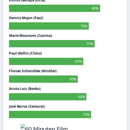
Emilio Sakraya (Octa)
80%
Dennis Mojen (Paul)
70%
Marie Mouroum (Cosima)
75%
Paul Wollin (Chino)
65%
Florian Schmidtke (Winkler)
60%
Aristo Luis (Benko)
68%
José Barros (Samurai)
72%