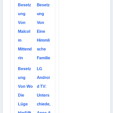
Besetz
Besetz
ung
ung
Von
Von
Malcol
Eine
m
Himmli
Mittend
sche
rin
Familie
Besetz
LG
ung
Androi
Von Wo
d TV:
Die
Unters
Lüge
chiede,
Hinfällt
Apps &