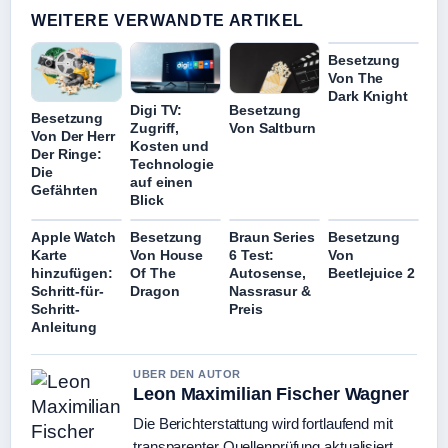
WEITERE VERWANDTE ARTIKEL
Besetzung
Von The
Dark Knight
Besetzung
Digi TV:
Besetzung
Von Saltburn
Zugriff,
Von Der Herr
Kosten und
Der Ringe:
Technologie
Die
auf einen
Gefährten
Blick
Apple Watch
Besetzung
Braun Series
Besetzung
Karte
Von House
6 Test:
Von
hinzufügen:
Of The
Autosense,
Beetlejuice 2
Schritt-für-
Dragon
Nassrasur &
Schritt-
Preis
Anleitung
UBER DEN AUTOR
Leon Maximilian Fischer Wagner
Die Berichterstattung wird fortlaufend mit
transparenter Quellenprüfung aktualisiert.