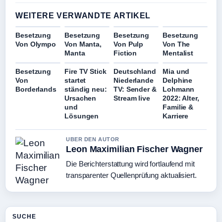
WEITERE VERWANDTE ARTIKEL
Besetzung
Besetzung
Besetzung
Besetzung
Von Olympo
Von Manta,
Von Pulp
Von The
Manta
Fiction
Mentalist
Besetzung
Fire TV Stick
Deutschland
Mia und
Von
startet
Niederlande
Delphine
Borderlands
ständig neu:
TV: Sender &
Lohmann
Ursachen
Stream live
2022: Alter,
und
Familie &
Lösungen
Karriere
UBER DEN AUTOR
Leon Maximilian Fischer Wagner
Die Berichterstattung wird fortlaufend mit
transparenter Quellenprüfung aktualisiert.
SUCHE