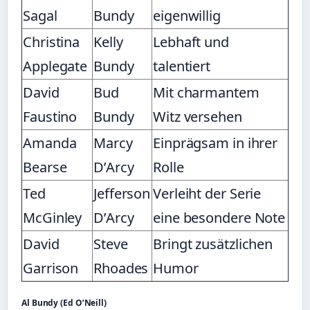
Sagal
Bundy
eigenwillig
Christina
Kelly
Lebhaft und
Applegate
Bundy
talentiert
David
Bud
Mit charmantem
Faustino
Bundy
Witz versehen
Amanda
Marcy
Einprägsam in ihrer
Bearse
D’Arcy
Rolle
Ted
Jefferson
Verleiht der Serie
McGinley
D’Arcy
eine besondere Note
David
Steve
Bringt zusätzlichen
Garrison
Rhoades
Humor
Al Bundy (Ed O’Neill)