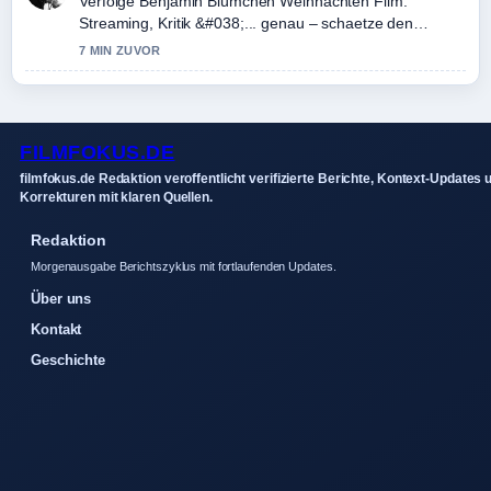
Verfolge Benjamin Blümchen Weihnachten Film:
Streaming, Kritik &#038;... genau – schaetze den
ausgewogenen Ton hier.
7 MIN ZUVOR
FILMFOKUS.DE
filmfokus.de Redaktion veroffentlicht verifizierte Berichte, Kontext-Updates 
Korrekturen mit klaren Quellen.
Redaktion
Morgenausgabe Berichtszyklus mit fortlaufenden Updates.
Über uns
Kontakt
Geschichte