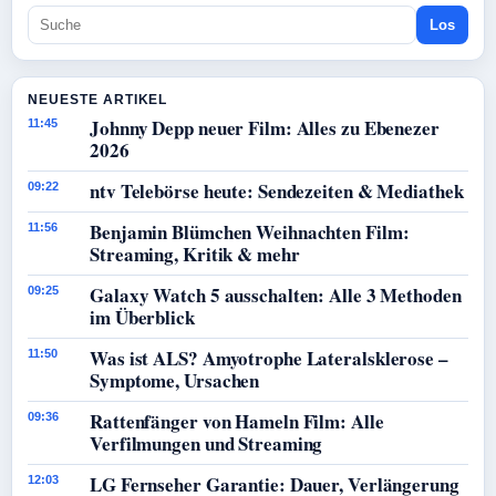
Los
NEUESTE ARTIKEL
Johnny Depp neuer Film: Alles zu Ebenezer
11:45
2026
ntv Telebörse heute: Sendezeiten & Mediathek
09:22
Benjamin Blümchen Weihnachten Film:
11:56
Streaming, Kritik & mehr
Galaxy Watch 5 ausschalten: Alle 3 Methoden
09:25
im Überblick
Was ist ALS? Amyotrophe Lateralsklerose –
11:50
Symptome, Ursachen
Rattenfänger von Hameln Film: Alle
09:36
Verfilmungen und Streaming
LG Fernseher Garantie: Dauer, Verlängerung
12:03