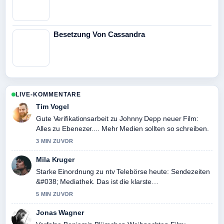
Besetzung Von Cassandra
LIVE-KOMMENTARE
Tim Vogel
Gute Verifikationsarbeit zu Johnny Depp neuer Film:
Alles zu Ebenezer.... Mehr Medien sollten so schreiben.
3 MIN ZUVOR
Mila Kruger
Starke Einordnung zu ntv Telebörse heute: Sendezeiten
&#038; Mediathek. Das ist die klarste
Zusammenfassung, die ich heute gesehen habe.
5 MIN ZUVOR
Jonas Wagner