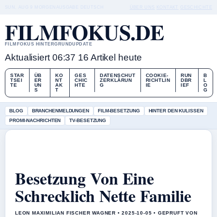
SUN, AUG 9
MORGENAUSGABE
DEUTSCH
ÜBER UNS
KONTAKT
GESCHICHTE
FILMFOKUS.DE
FILMFOKUS HINTERGRUNDUPDATE
Aktualisiert 06:37
16 Artikel heute
STAR
ÜB
KO
GES
DATENSCHUT
COOKIE-
RUN
B
TSEI
ER
NT
CHIC
ZERKLÄRUN
RICHTLIN
DBR
L
TE
UN
AK
HTE
G
IE
IEF
O
S
T
G
BLOG
BRANCHENMELDUNGEN
FILM-BESETZUNG
HINTER DEN KULISSEN
PROMI-NACHRICHTEN
TV-BESETZUNG
Besetzung Von Eine
Schrecklich Nette Familie
LEON MAXIMILIAN FISCHER WAGNER • 2025-10-05 • GEPRUFT VON