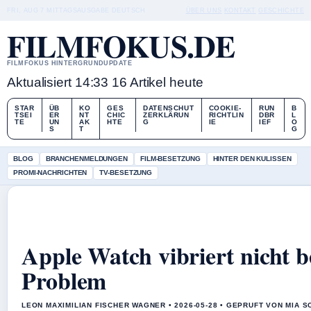
FRI, AUG 7
MITTAGSAUSGABE
DEUTSCH
ÜBER UNS
KONTAKT
GESCHICHTE
FILMFOKUS.DE
FILMFOKUS HINTERGRUNDUPDATE
Aktualisiert 14:33
16 Artikel heute
STAR
ÜB
KO
GES
DATENSCHUT
COOKIE-
RUN
B
TSEI
ER
NT
CHIC
ZERKLÄRUN
RICHTLIN
DBR
L
TE
UN
AK
HTE
G
IE
IEF
O
S
T
G
BLOG
BRANCHENMELDUNGEN
FILM-BESETZUNG
HINTER DEN KULISSEN
PROMI-NACHRICHTEN
TV-BESETZUNG
Apple Watch vibriert nicht 
Problem
LEON MAXIMILIAN FISCHER WAGNER • 2026-05-28 • GEPRUFT VON MIA 