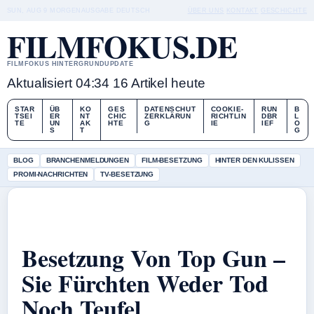
SUN, AUG 9
MORGENAUSGABE
DEUTSCH
ÜBER UNS
KONTAKT
GESCHICHTE
FILMFOKUS.DE
FILMFOKUS HINTERGRUNDUPDATE
Aktualisiert 04:34
16 Artikel heute
STAR
ÜB
KO
GES
DATENSCHUT
COOKIE-
RUN
B
TSEI
ER
NT
CHIC
ZERKLÄRUN
RICHTLIN
DBR
L
TE
UN
AK
HTE
G
IE
IEF
O
S
T
G
BLOG
BRANCHENMELDUNGEN
FILM-BESETZUNG
HINTER DEN KULISSEN
PROMI-NACHRICHTEN
TV-BESETZUNG
Besetzung Von Top Gun –
Sie Fürchten Weder Tod
Noch Teufel