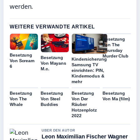
werden.
WEITERE VERWANDTE ARTIKEL
Besetzung
Von The
Thursday
Besetzung
Murder Club
Besetzung
Kindersicherung
Von Scream
Von Mayans
Samsung TV
6
M.c.
einrichten: PIN,
Kindermodus &
mehr
Besetzung
Besetzung
Besetzung
Besetzung
Von The
Von Steel
Von Der
Von Ma (film)
Whale
Buddies
Räuber
Hotzenplotz
2022
UBER DEN AUTOR
Leon Maximilian Fischer Wagner