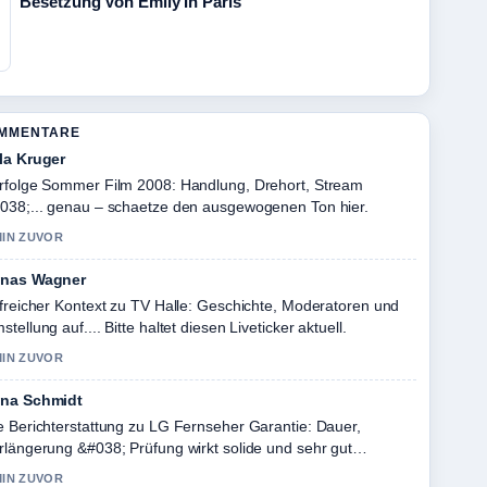
Besetzung Von Emily In Paris
OMMENTARE
la Kruger
rfolge Sommer Film 2008: Handlung, Drehort, Stream
038;... genau – schaetze den ausgewogenen Ton hier.
MIN ZUVOR
nas Wagner
lfreicher Kontext zu TV Halle: Geschichte, Moderatoren und
stellung auf.... Bitte haltet diesen Liveticker aktuell.
MIN ZUVOR
na Schmidt
e Berichterstattung zu LG Fernseher Garantie: Dauer,
rlängerung &#038; Prüfung wirkt solide und sehr gut
chvollziehbar.
MIN ZUVOR