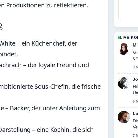
 Produktionen zu reflektieren.
g
LIVE-K
 White – ein Küchenchef, der
Mi
Ve
bindet.
&#
achrach – der loyale Freund und
3 
Jo
mbitionierte Sous-Chefin, die frische
Hi
Um
5 
ce – Bäcker, der unter Anleitung zum
Le
Di
Ve
Darstellung – eine Köchin, die sich
na
7 