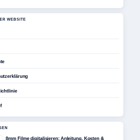
DER WEBSITE
te
utzerklärung
chtlinie
f
SEN
8mm Filme digitalisieren: Anleitung, Kosten &