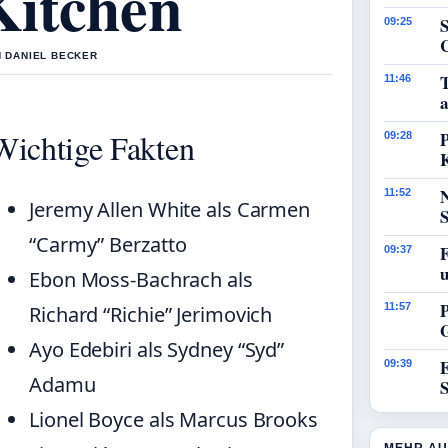
Kitchen
09:25
N DANIEL BECKER
11:46
a
Wichtige Fakten
P
09:28
11:52
Jeremy Allen White als Carmen
“Carmy” Berzatto
09:37
Ebon Moss-Bachrach als
P
11:57
Richard “Richie” Jerimovich
Ayo Edebiri als Sydney “Syd”
E
09:39
Adamu
Lionel Boyce als Marcus Brooks