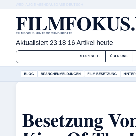
WED, AUG 5
ABENDAUSGABE
DEUTSCH
FILMFOKUS
FILMFOKUS HINTERGRUNDUPDATE
Aktualisiert 23:18
16 Artikel heute
STARTSEITE
ÜBER UNS
BLOG
BRANCHENMELDUNGEN
FILM-BESETZUNG
HINTER
Besetzung Vo