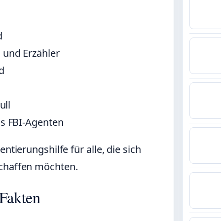
d
und Erzähler
d
ull
s FBI-Agenten
ntierungshilfe für alle, die sich
schaffen möchten.
 Fakten