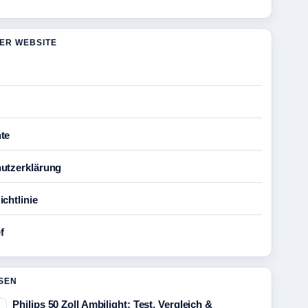
DER WEBSITE
te
utzerklärung
chtlinie
f
SEN
Philips 50 Zoll Ambilight: Test, Vergleich &