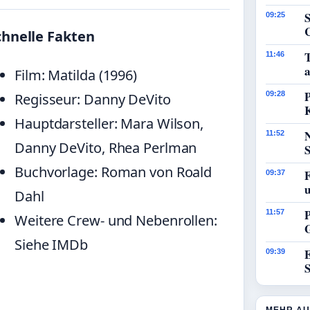
09:25
chnelle Fakten
11:46
a
Film: Matilda (1996)
P
09:28
Regisseur: Danny DeVito
Hauptdarsteller: Mara Wilson,
11:52
Danny DeVito, Rhea Perlman
Buchvorlage: Roman von Roald
09:37
Dahl
P
11:57
Weitere Crew- und Nebenrollen:
Siehe IMDb
E
09:39