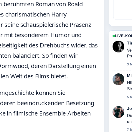
em berühmten Roman von Roald
des charismatischen Harry
 seine schauspielerische Präsenz
seur mit besonderem Humor und
LIVE-K
Ti
elseitigkeit des Drehbuchs wider, das
Ve
n balanciert. So finden wir
Pr
 Wormwood, deren Darstellung einen
3 
en Welt des Films bietet.
Mi
Hi
St
ilmgeschichte können Sie
5 
nderen beeindruckenden Besetzung
Jo
cke in filmische Ensemble-Arbeiten
Di
un
7 