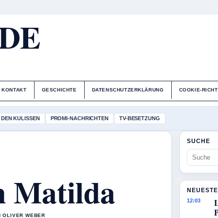
.DE
KONTAKT
GESCHICHTE
DATENSCHUTZERKLÄRUNG
COOKIE-RICHT
 DEN KULISSEN
PROMI-NACHRICHTEN
TV-BESETZUNG
SUCHE
n Matilda
NEUESTE
12:03
N OLIVER WEBER