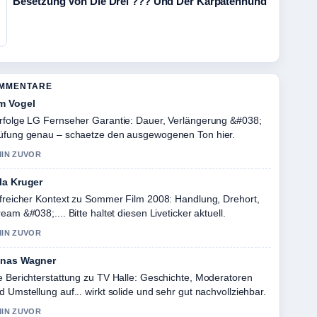
Besetzung Von Die Drei ??? Und Der Karpatenhund
OMMENTARE
m Vogel
rfolge LG Fernseher Garantie: Dauer, Verlängerung &#038;
üfung genau – schaetze den ausgewogenen Ton hier.
MIN ZUVOR
la Kruger
lfreicher Kontext zu Sommer Film 2008: Handlung, Drehort,
ream &#038;.... Bitte haltet diesen Liveticker aktuell.
MIN ZUVOR
nas Wagner
e Berichterstattung zu TV Halle: Geschichte, Moderatoren
d Umstellung auf... wirkt solide und sehr gut nachvollziehbar.
MIN ZUVOR