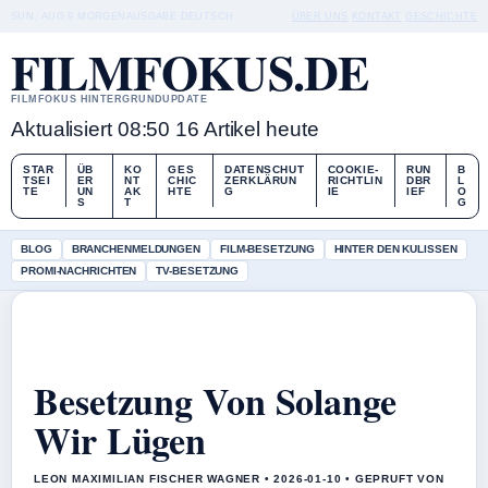
SUN, AUG 9
MORGENAUSGABE
DEUTSCH
ÜBER UNS
KONTAKT
GESCHICHTE
FILMFOKUS.DE
FILMFOKUS HINTERGRUNDUPDATE
Aktualisiert 08:50
16 Artikel heute
STAR
ÜB
KO
GES
DATENSCHUT
COOKIE-
RUN
B
TSEI
ER
NT
CHIC
ZERKLÄRUN
RICHTLIN
DBR
L
TE
UN
AK
HTE
G
IE
IEF
O
S
T
G
BLOG
BRANCHENMELDUNGEN
FILM-BESETZUNG
HINTER DEN KULISSEN
PROMI-NACHRICHTEN
TV-BESETZUNG
Besetzung Von Solange
Wir Lügen
LEON MAXIMILIAN FISCHER WAGNER • 2026-01-10 • GEPRUFT VON