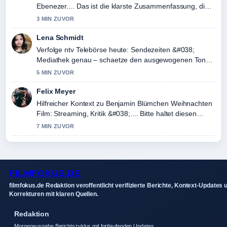
Ebenezer.... Das ist die klarste Zusammenfassung, die
ich heute gesehen habe.
3 MIN ZUVOR
Lena Schmidt
Verfolge ntv Telebörse heute: Sendezeiten &#038;
Mediathek genau – schaetze den ausgewogenen Ton
hier.
5 MIN ZUVOR
Felix Meyer
Hilfreicher Kontext zu Benjamin Blümchen Weihnachten
Film: Streaming, Kritik &#038;.... Bitte haltet diesen
Liveticker aktuell.
7 MIN ZUVOR
FILMFOKUS.DE
filmfokus.de Redaktion veroffentlicht verifizierte Berichte, Kontext-Updates 
Korrekturen mit klaren Quellen.
Redaktion
Morgenausgabe Berichtszyklus mit fortlaufenden Updates.