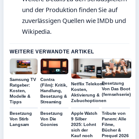
und der Produktion finden Sie auf
zuverlässigen Quellen wie IMDb und
Wikipedia.
WEITERE VERWANDTE ARTIKEL
Samsung TV
Contra
Besetzung
Netflix Telekom:
Ratgeber:
(Film): Kritik,
Von Das Boot
Kosten,
Kosten,
Handlung,
(fernsehserie)
Aktivierung &
Modelle &
Besetzung &
Zubuchoptionen
Tipps
Streaming
Besetzung
Besetzung
Apple Watch
Tribute von
Von Stirb
Von Die
9 Silber
Panem: Alle
Langsam
Goonies
2025: Lohnt
Filme,
sich der
Bücher &
Kauf noch
Prequel 2026