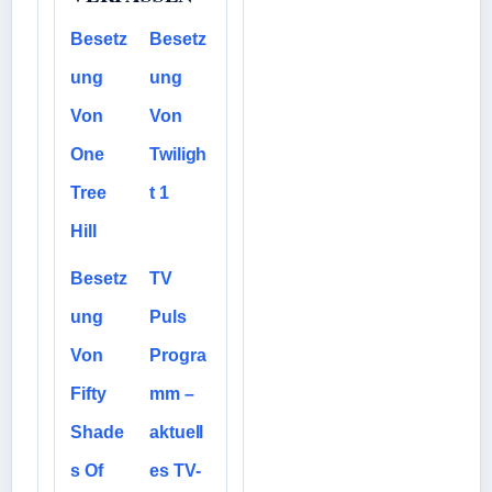
Besetz
Besetz
ung
ung
Von
Von
One
Twiligh
Tree
t 1
Hill
Besetz
TV
ung
Puls
Von
Progra
Fifty
mm –
Shade
aktuell
s Of
es TV-