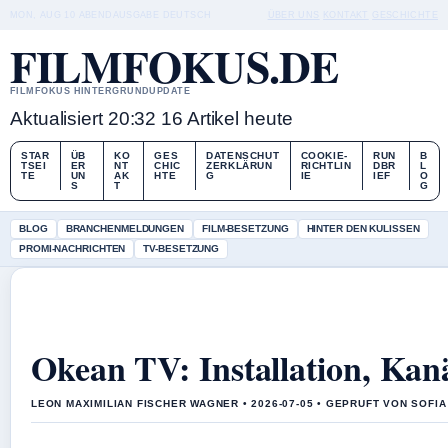
MON, AUG 10
ABENDAUSGABE
DEUTSCH
ÜBER UNS
KONTAKT
GESCHICHTE
FILMFOKUS.DE
FILMFOKUS HINTERGRUNDUPDATE
Aktualisiert 20:32
16 Artikel heute
STAR
ÜB
KO
GES
DATENSCHUT
COOKIE-
RUN
B
TSEI
ER
NT
CHIC
ZERKLÄRUN
RICHTLIN
DBR
L
TE
UN
AK
HTE
G
IE
IEF
O
S
T
G
BLOG
BRANCHENMELDUNGEN
FILM-BESETZUNG
HINTER DEN KULISSEN
PROMI-NACHRICHTEN
TV-BESETZUNG
Okean TV: Installation, Kan
LEON MAXIMILIAN FISCHER WAGNER • 2026-07-05 • GEPRUFT VON SOFI