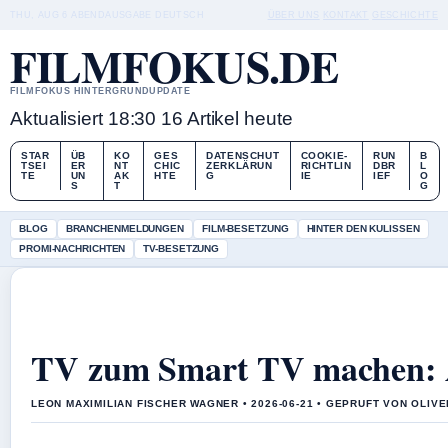
THU, AUG 6
ABENDAUSGABE
DEUTSCH
ÜBER UNS
KONTAKT
GESCHICHTE
FILMFOKUS.DE
FILMFOKUS HINTERGRUNDUPDATE
Aktualisiert 18:30
16 Artikel heute
STAR
ÜB
KO
GES
DATENSCHUT
COOKIE-
RUN
B
TSEI
ER
NT
CHIC
ZERKLÄRUN
RICHTLIN
DBR
L
TE
UN
AK
HTE
G
IE
IEF
O
S
T
G
BLOG
BRANCHENMELDUNGEN
FILM-BESETZUNG
HINTER DEN KULISSEN
PROMI-NACHRICHTEN
TV-BESETZUNG
TV zum Smart TV machen: A
LEON MAXIMILIAN FISCHER WAGNER • 2026-06-21 • GEPRUFT VON OLIV