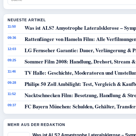
NEUESTE ARTIKEL
Was ist ALS? Amyotrophe Lateralsklerose – Sym
11:50
Rattenfänger von Hameln Film: Alle Verfilmunge
09:36
LG Fernseher Garantie: Dauer, Verlängerung & P
12:03
Sommer Film 2008: Handlung, Drehort, Stream &
09:25
TV Halle: Geschichte, Moderatoren und Umstellun
11:46
Philips 50 Zoll Ambilight: Test, Vergleich & Kauf
09:28
Nacktschnecken Film: Besetzung, Handlung & St
11:52
FC Bayern München: Schulden, Gehälter, Transfer
09:37
MEHR AUS DER REDAKTION
Was ist ALS? Amyotrophe Lateralsklerose – Sym