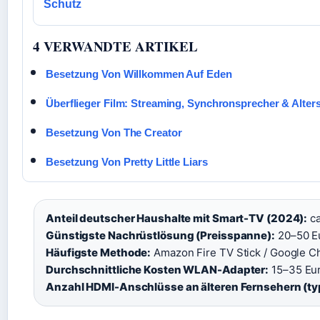
Schutz
4 VERWANDTE ARTIKEL
Besetzung Von Willkommen Auf Eden
Überflieger Film: Streaming, Synchronsprecher & Alter
Besetzung Von The Creator
Besetzung Von Pretty Little Liars
Anteil deutscher Haushalte mit Smart-TV (2024):
ca
Günstigste Nachrüstlösung (Preisspanne):
20–50 Eu
Häufigste Methode:
Amazon Fire TV Stick / Google C
Durchschnittliche Kosten WLAN-Adapter:
15–35 Eur
Anzahl HDMI-Anschlüsse an älteren Fernsehern (ty