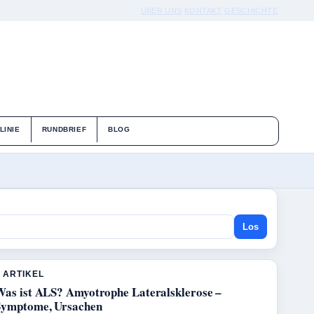
ÜBER UNS
KONTAKT
GESCHICHTE
LINIE
RUNDBRIEF
BLOG
Los
 ARTIKEL
Was ist ALS? Amyotrophe Lateralsklerose –
Symptome, Ursachen