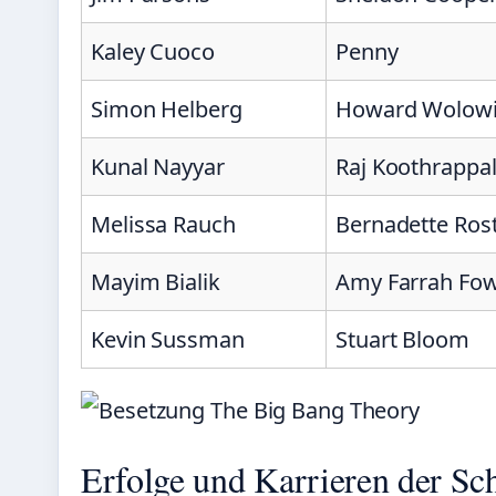
Kaley Cuoco
Penny
Simon Helberg
Howard Wolowi
Kunal Nayyar
Raj Koothrappal
Melissa Rauch
Bernadette Ros
Mayim Bialik
Amy Farrah Fow
Kevin Sussman
Stuart Bloom
Erfolge und Karrieren der Sc