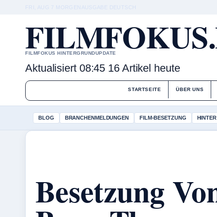
FRI, AUG 7
MORGENAUSGABE
DEUTSCH
FILMFOKUS
FILMFOKUS HINTERGRUNDUPDATE
Aktualisiert 08:45
16 Artikel heute
STARTSEITE
ÜBER UNS
BLOG
BRANCHENMELDUNGEN
FILM-BESETZUNG
HINTER
Besetzung Vo