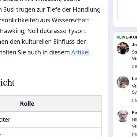
n Susi trugen zur Tiefe der Handlung
ersönlichkeiten aus Wissenschaft
Hawking, Neil deGrasse Tyson,
LIVE-K
en den kulturellen Einfluss der
Jo
rhalten Sie auch in diesem
Artikel
St
Ve
Zu
GE
icht
Le
Ve
Sy
3 
Rolle
Fe
dter
Hi
Ve
r
5 