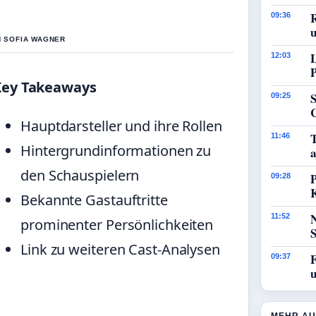
09:36
N SOFIA WAGNER
12:03
Key Takeaways
09:25
Hauptdarsteller und ihre Rollen
11:46
Hintergrundinformationen zu
a
den Schauspielern
P
09:28
Bekannte Gastauftritte
11:52
prominenter Persönlichkeiten
Link zu weiteren Cast-Analysen
09:37