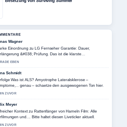
Besetzung Von Surviving Summer
OMMENTARE
nas Wagner
arke Einordnung zu LG Fernseher Garantie: Dauer,
rlängerung &#038; Prüfung. Das ist die klarste
sammenfassung, die ich heute gesehen habe.
RADE EBEN
na Schmidt
rfolge Was ist ALS? Amyotrophe Lateralsklerose –
mptome,... genau – schaetze den ausgewogenen Ton hier.
MIN ZUVOR
lix Meyer
lfreicher Kontext zu Rattenfänger von Hameln Film: Alle
rfilmungen und.... Bitte haltet diesen Liveticker aktuell.
MIN ZUVOR