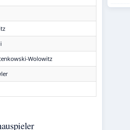
tz
i
tenkowski-Wolowitz
ler
hauspieler