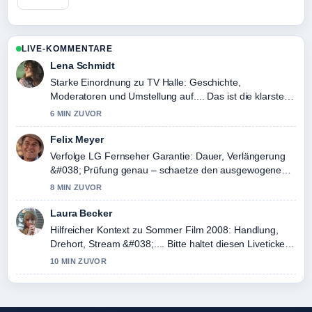
LIVE-KOMMENTARE
Lena Schmidt
Starke Einordnung zu TV Halle: Geschichte,
Moderatoren und Umstellung auf.... Das ist die klarste
Zusammenfassung, die ich heute gesehen habe.
6 MIN ZUVOR
Felix Meyer
Verfolge LG Fernseher Garantie: Dauer, Verlängerung
&#038; Prüfung genau – schaetze den ausgewogenen
Ton hier.
8 MIN ZUVOR
Laura Becker
Hilfreicher Kontext zu Sommer Film 2008: Handlung,
Drehort, Stream &#038;.... Bitte haltet diesen Liveticker
aktuell.
10 MIN ZUVOR