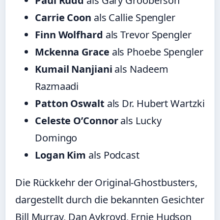
Paul Rudd
als Gary Grooberson
Carrie Coon
als Callie Spengler
Finn Wolfhard
als Trevor Spengler
Mckenna Grace
als Phoebe Spengler
Kumail Nanjiani
als Nadeem
Razmaadi
Patton Oswalt
als Dr. Hubert Wartzki
Celeste O’Connor
als Lucky
Domingo
Logan Kim
als Podcast
Die Rückkehr der Original-Ghostbusters,
dargestellt durch die bekannten Gesichter
Bill Murray, Dan Aykroyd, Ernie Hudson