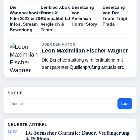
Die
Lenkrad Xbox
Besetzung
Besetzung
Wannseekonferenz
Series X:
Von
Von Der
Film 2022 & 2001:
Kompatibilität,
American
Teufel Trägt
Infos, Stream,
Vergleich &
Horror Story
Prada
Bewertung
Tests
UBER DEN AUTOR
Leon Maximilian Fischer Wagner
Die Berichterstattung wird fortlaufend mit
transparenter Quellenprüfung aktualisiert.
SUCHE
Los
NEUESTE ARTIKEL
LG Fernseher Garantie: Dauer, Verlängerung
12:03
& Prüfung