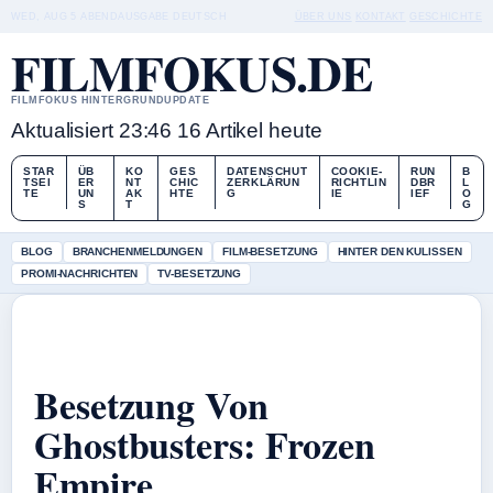
WED, AUG 5
ABENDAUSGABE
DEUTSCH
ÜBER UNS
KONTAKT
GESCHICHTE
FILMFOKUS.DE
FILMFOKUS HINTERGRUNDUPDATE
Aktualisiert 23:46
16 Artikel heute
STAR
ÜB
KO
GES
DATENSCHUT
COOKIE-
RUN
B
TSEI
ER
NT
CHIC
ZERKLÄRUN
RICHTLIN
DBR
L
TE
UN
AK
HTE
G
IE
IEF
O
S
T
G
BLOG
BRANCHENMELDUNGEN
FILM-BESETZUNG
HINTER DEN KULISSEN
PROMI-NACHRICHTEN
TV-BESETZUNG
Besetzung Von
Ghostbusters: Frozen
Empire