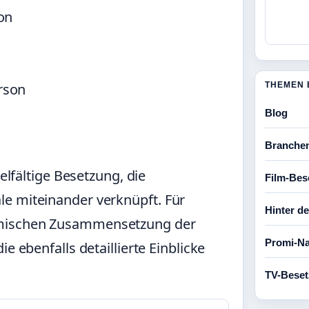
on
THEMEN 
rson
Blog
Branche
ielfältige Besetzung, die
Film-Bes
e miteinander verknüpft. Für
Hinter d
amischen Zusammensetzung der
Promi-Na
 die ebenfalls detaillierte Einblicke
TV-Bese