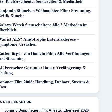
ntv Telebörse heute: Sendezeiten & Mediathek
Benjamin Blümchen Weihnachten Film: Streaming,
Kritik & mehr
Galaxy Watch 5 ausschalten: Alle 3 Methoden im
Überblick
Was ist ALS? Amyotrophe Lateralsklerose –
Symptome, Ursachen
Rattenfänger von Hameln Film: Alle Verfilmungen
und Streaming
LG Fernseher Garantie: Dauer, Verlängerung &
Prüfung
Sommer Film 2008: Handlung, Drehort, Stream &
Cast
S DER REDAKTION
Johnny Depp neuer Film: Alles zu Ebenezer 2026