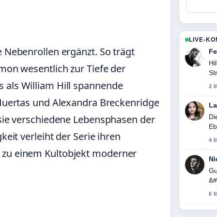
LIVE-K
e Nebenrollen ergänzt. So trägt
Fe
Hi
amon wesentlich zur Tiefe der
St
 als William Hill spannende
2 
n Huertas und Alexandra Breckenridge
La
Di
m sie verschiedene Lebensphasen der
Eb
keit verleiht der Serie ihren
4 
 zu einem Kultobjekt moderner
Ni
Gu
&#
6 