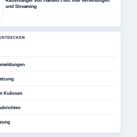
Rattenfänger von Hameln Film: Alle Verfilmungen
und Streaming
ENTDECKEN
nmeldungen
etzung
en Kulissen
chrichten
tzung