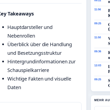
09:22
11:56
Key Takeaways
09:25
Hauptdarsteller und
Nebenrollen
11:50
Überblick über die Handlung
und Besetzungsstruktur
09:36
Hintergrundinformationen zur
12:03
Schauspielkarriere
Wichtige Fakten und visuelle
09:25
Daten
MEHR AU