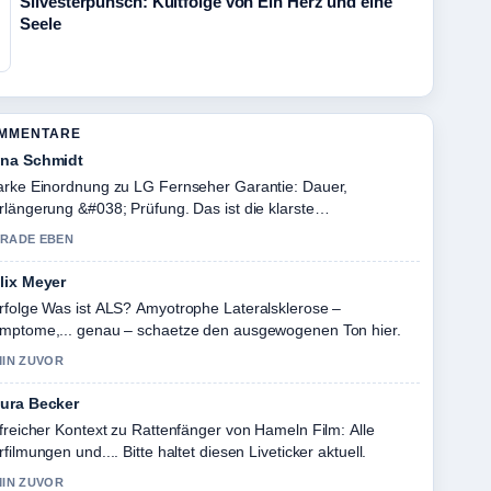
Silvesterpunsch: Kultfolge von Ein Herz und eine
Seele
OMMENTARE
na Schmidt
arke Einordnung zu LG Fernseher Garantie: Dauer,
rlängerung &#038; Prüfung. Das ist die klarste
sammenfassung, die ich heute gesehen habe.
RADE EBEN
lix Meyer
rfolge Was ist ALS? Amyotrophe Lateralsklerose –
mptome,... genau – schaetze den ausgewogenen Ton hier.
MIN ZUVOR
ura Becker
lfreicher Kontext zu Rattenfänger von Hameln Film: Alle
rfilmungen und.... Bitte haltet diesen Liveticker aktuell.
MIN ZUVOR