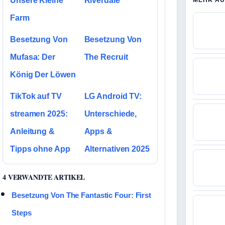
Unsere Kleine
Riverdale
MEHR AU
Farm
Besetzung Von
Besetzung Von
Mufasa: Der
The Recruit
König Der Löwen
TikTok auf TV
LG Android TV:
streamen 2025:
Unterschiede,
Anleitung &
Apps &
Tipps ohne App
Alternativen 2025
4 VERWANDTE ARTIKEL
Besetzung Von The Fantastic Four: First
Steps