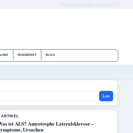
ÜBER UNS
KONTAKT
GESCHICHTE
LINIE
RUNDBRIEF
BLOG
Los
 ARTIKEL
Was ist ALS? Amyotrophe Lateralsklerose –
Symptome, Ursachen