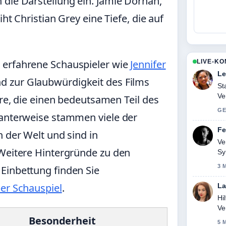
 die Darstellung ein. Jamie Dornan,
iht Christian Grey eine Tiefe, die auf
 erfahrene Schauspieler wie
Jennifer
LIVE-K
Le
 zur Glaubwürdigkeit des Films
St
Ve
ere, die einen bedeutsamen Teil des
Zu
GE
santerweise stammen viele der
Fe
n der Welt und sind in
Ve
 Weitere Hintergründe zu den
Sy
3 
Einbettung finden Sie
ber Schauspiel
.
La
Hi
Ve
Besonderheit
5 