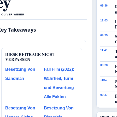
ey
09:36
N OLIVER WEBER
12:03
Key Takeaways
09:25
11:46
DIESE BEITRAGE NICHT
a
VERPASSEN
P
09:28
Besetzung Von
Fall Film (2022):
Sandman
Wahrheit, Turm
11:52
und Bewertung –
09:37
Alle Fakten
Besetzung Von
Besetzung Von