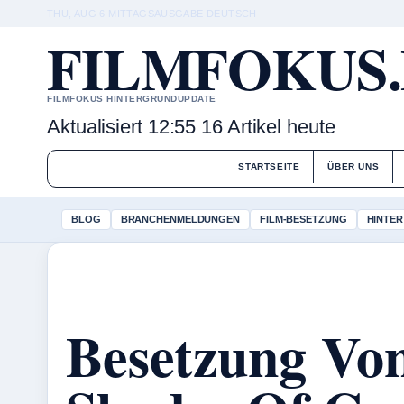
THU, AUG 6
MITTAGSAUSGABE
DEUTSCH
FILMFOKUS
FILMFOKUS HINTERGRUNDUPDATE
Aktualisiert 12:55
16 Artikel heute
STARTSEITE
ÜBER UNS
BLOG
BRANCHENMELDUNGEN
FILM-BESETZUNG
HINTER
Besetzung Von