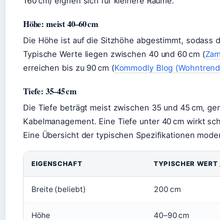
160 cm) eignen sich für kleinere Räume.
Höhe: meist 40–60 cm
Die Höhe ist auf die Sitzhöhe abgestimmt, sodass 
Typische Werte liegen zwischen 40 und 60 cm (
Zam
erreichen bis zu 90 cm (
Kommodly Blog (Wohntrend
Tiefe: 35–45 cm
Die Tiefe beträgt meist zwischen 35 und 45 cm, ge
Kabelmanagement. Eine Tiefe unter 40 cm wirkt sch
Eine Übersicht der typischen Spezifikationen mod
EIGENSCHAFT
TYPISCHER WERT 
Breite (beliebt)
200 cm
Höhe
40–90 cm