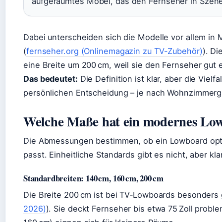
aufgeräumtes Möbel, das den Fernseher in Szene
Dabei unterscheiden sich die Modelle vor allem in 
(
fernseher.org (Onlinemagazin zu TV-Zubehör)
). Di
eine Breite um 200 cm, weil sie den Fernseher gut 
Das bedeutet:
Die Definition ist klar, aber die Viel
persönlichen Entscheidung – je nach Wohnzimmerg
Welche Maße hat ein modernes Lo
Die Abmessungen bestimmen, ob ein Lowboard opt
passt. Einheitliche Standards gibt es nicht, aber kl
Standardbreiten: 140 cm, 160 cm, 200 cm
Die Breite 200 cm ist bei TV‑Lowboards besonders 
2026)
). Sie deckt Fernseher bis etwa 75 Zoll prob