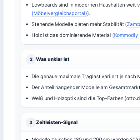
Lowboards sind in modernen Haushalten weit ve
(Möbelvergleichsportal)
).
Stehende Modelle bieten mehr Stabilität (
Zambu
Holz ist das dominierende Material (
Kommodly 
Was unklar ist
2
Die genaue maximale Traglast variiert je nach M
Der Anteil hängender Modelle am Gesamtmarkt i
Weiß und Holzoptik sind die Top-Farben (otto.d
Zeitleisten-Signal
3
Modelle zwischen 180 und 200 cm werden 2026