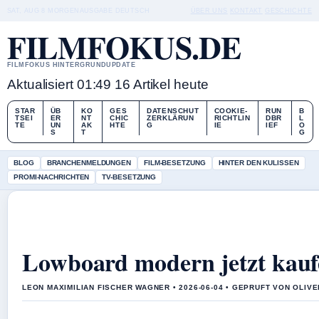
SAT, AUG 8
MORGENAUSGABE
DEUTSCH
ÜBER UNS
KONTAKT
GESCHICHTE
FILMFOKUS.DE
FILMFOKUS HINTERGRUNDUPDATE
Aktualisiert 01:49
16 Artikel heute
STAR
ÜB
KO
GES
DATENSCHUT
COOKIE-
RUN
B
TSEI
ER
NT
CHIC
ZERKLÄRUN
RICHTLIN
DBR
L
TE
UN
AK
HTE
G
IE
IEF
O
S
T
G
BLOG
BRANCHENMELDUNGEN
FILM-BESETZUNG
HINTER DEN KULISSEN
PROMI-NACHRICHTEN
TV-BESETZUNG
Lowboard modern jetzt kaufe
LEON MAXIMILIAN FISCHER WAGNER • 2026-06-04 • GEPRUFT VON OLIV