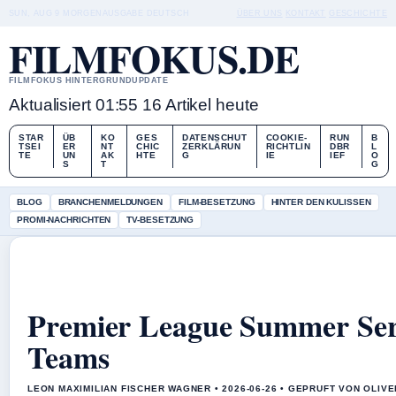
SUN, AUG 9
MORGENAUSGABE
DEUTSCH
ÜBER UNS
KONTAKT
GESCHICHTE
FILMFOKUS.DE
FILMFOKUS HINTERGRUNDUPDATE
Aktualisiert 01:55
16 Artikel heute
STAR
ÜB
KO
GES
DATENSCHUT
COOKIE-
RUN
B
TSEI
ER
NT
CHIC
ZERKLÄRUN
RICHTLIN
DBR
L
TE
UN
AK
HTE
G
IE
IEF
O
S
T
G
BLOG
BRANCHENMELDUNGEN
FILM-BESETZUNG
HINTER DEN KULISSEN
PROMI-NACHRICHTEN
TV-BESETZUNG
Premier League Summer Seri
Teams
LEON MAXIMILIAN FISCHER WAGNER • 2026-06-26 • GEPRUFT VON OLIV