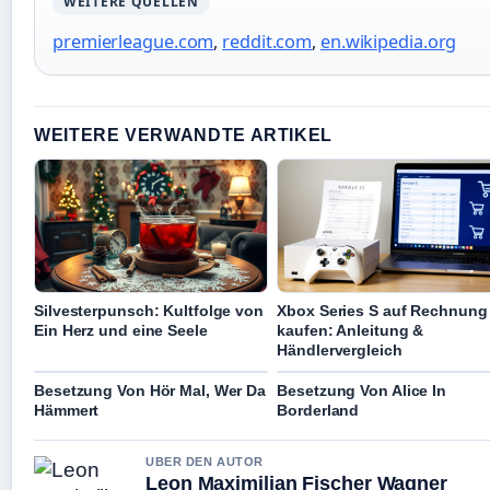
WEITERE QUELLEN
premierleague.com
,
reddit.com
,
en.wikipedia.org
WEITERE VERWANDTE ARTIKEL
Silvesterpunsch: Kultfolge von
Xbox Series S auf Rechnung
Ein Herz und eine Seele
kaufen: Anleitung &
Händlervergleich
Besetzung Von Hör Mal, Wer Da
Besetzung Von Alice In
Hämmert
Borderland
UBER DEN AUTOR
Leon Maximilian Fischer Wagner