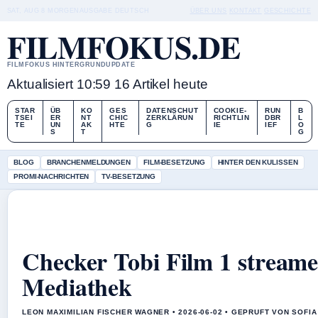
SAT, AUG 8
MORGENAUSGABE
DEUTSCH
ÜBER UNS
KONTAKT
GESCHICHTE
FILMFOKUS.DE
FILMFOKUS HINTERGRUNDUPDATE
Aktualisiert 10:59
16 Artikel heute
STAR
ÜB
KO
GES
DATENSCHUT
COOKIE-
RUN
B
TSEI
ER
NT
CHIC
ZERKLÄRUN
RICHTLIN
DBR
L
TE
UN
AK
HTE
G
IE
IEF
O
S
T
G
BLOG
BRANCHENMELDUNGEN
FILM-BESETZUNG
HINTER DEN KULISSEN
PROMI-NACHRICHTEN
TV-BESETZUNG
Checker Tobi Film 1 streame
Mediathek
LEON MAXIMILIAN FISCHER WAGNER • 2026-06-02 • GEPRUFT VON SOFI