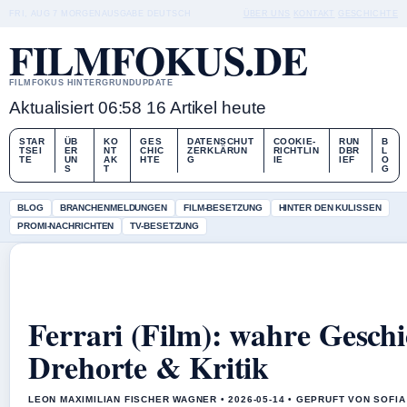
FRI, AUG 7
MORGENAUSGABE
DEUTSCH
ÜBER UNS
KONTAKT
GESCHICHTE
FILMFOKUS.DE
FILMFOKUS HINTERGRUNDUPDATE
Aktualisiert 06:58
16 Artikel heute
STAR
ÜB
KO
GES
DATENSCHUT
COOKIE-
RUN
B
TSEI
ER
NT
CHIC
ZERKLÄRUN
RICHTLIN
DBR
L
TE
UN
AK
HTE
G
IE
IEF
O
S
T
G
BLOG
BRANCHENMELDUNGEN
FILM-BESETZUNG
HINTER DEN KULISSEN
PROMI-NACHRICHTEN
TV-BESETZUNG
Ferrari (Film): wahre Geschi
Drehorte & Kritik
LEON MAXIMILIAN FISCHER WAGNER • 2026-05-14 • GEPRUFT VON SOFI