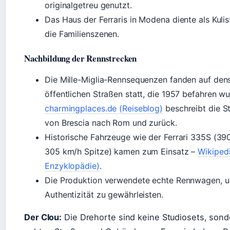
originalgetreu genutzt.
Das Haus der Ferraris in Modena diente als Kulis
die Familienszenen.
Nachbildung der Rennstrecken
Die Mille-Miglia-Rennsequenzen fanden auf den
öffentlichen Straßen statt, die 1957 befahren w
charmingplaces.de (Reiseblog)
beschreibt die S
von Brescia nach Rom und zurück.
Historische Fahrzeuge wie der Ferrari 335S (39
305 km/h Spitze) kamen zum Einsatz –
Wikipedi
Enzyklopädie)
.
Die Produktion verwendete echte Rennwagen, 
Authentizität zu gewährleisten.
Der Clou:
Die Drehorte sind keine Studiosets, sond