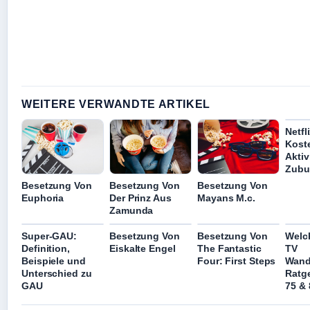
WEITERE VERWANDTE ARTIKEL
Netfl
Kost
Aktiv
Zubu
Besetzung Von
Besetzung Von
Besetzung Von
Euphoria
Der Prinz Aus
Mayans M.c.
Zamunda
Super-GAU:
Besetzung Von
Besetzung Von
Welc
Definition,
Eiskalte Engel
The Fantastic
TV
Beispiele und
Four: First Steps
Wand
Unterschied zu
Ratge
GAU
75 & 