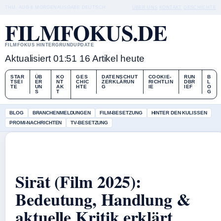
THU, AUG 6
MORGENAUSGABE
DEUTSCH
ÜBER UNS
KONTAKT
GESCHICHTE
FILMFOKUS.DE
FILMFOKUS HINTERGRUNDUPDATE
Aktualisiert 01:51
16 Artikel heute
STAR
ÜB
KO
GES
DATENSCHUT
COOKIE-
RUN
B
TSEI
ER
NT
CHIC
ZERKLÄRUN
RICHTLIN
DBR
L
TE
UN
AK
HTE
G
IE
IEF
O
S
T
G
BLOG
BRANCHENMELDUNGEN
FILM-BESETZUNG
HINTER DEN KULISSEN
PROMI-NACHRICHTEN
TV-BESETZUNG
Sirāt (Film 2025):
Bedeutung, Handlung &
aktuelle Kritik erklärt