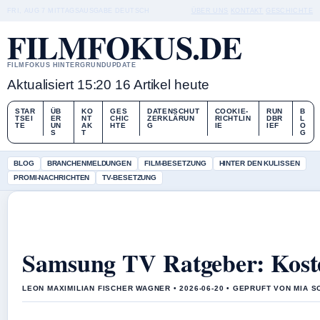
FRI, AUG 7
MITTAGSAUSGABE
DEUTSCH
ÜBER UNS
KONTAKT
GESCHICHTE
FILMFOKUS.DE
FILMFOKUS HINTERGRUNDUPDATE
Aktualisiert 15:20
16 Artikel heute
STAR
ÜB
KO
GES
DATENSCHUT
COOKIE-
RUN
B
TSEI
ER
NT
CHIC
ZERKLÄRUN
RICHTLIN
DBR
L
TE
UN
AK
HTE
G
IE
IEF
O
S
T
G
BLOG
BRANCHENMELDUNGEN
FILM-BESETZUNG
HINTER DEN KULISSEN
PROMI-NACHRICHTEN
TV-BESETZUNG
Samsung TV Ratgeber: Kost
LEON MAXIMILIAN FISCHER WAGNER • 2026-06-20 • GEPRUFT VON MIA 