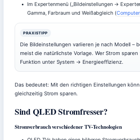
Im Expertenmenü („Bildeinstellungen → Experten
Gamma, Farbraum und Weißabgleich (
Computer 
PRAXISTIPP
Die Bildeinstellungen variieren je nach Modell –
meist die natürlichste Vorlage. Wer Strom sparen wi
Funktion unter System → Energieeffizienz.
Das bedeutet: Mit den richtigen Einstellungen könn
gleichzeitig Strom sparen.
Sind QLED Stromfresser?
Stromverbrauch verschiedener TV-Technologien
QLED TVs haben einen höheren Stromverbrauch a