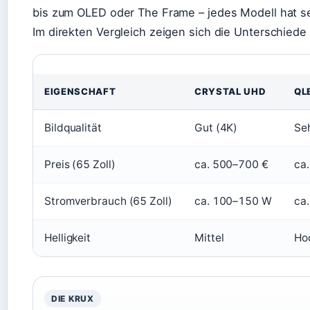
bis zum OLED oder The Frame – jedes Modell hat sei
Im direkten Vergleich zeigen sich die Unterschiede 
EIGENSCHAFT
CRYSTAL UHD
QL
Bildqualität
Gut (4K)
Se
Preis (65 Zoll)
ca. 500–700 €
ca
Stromverbrauch (65 Zoll)
ca. 100–150 W
ca
Helligkeit
Mittel
Ho
DIE KRUX