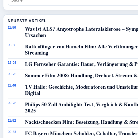
NEUESTE ARTIKEL
Was ist ALS? Amyotrophe Lateralsklerose – Sym
11:50
Ursachen
Rattenfänger von Hameln Film: Alle Verfilmunge
09:36
Streaming
LG Fernseher Garantie: Dauer, Verlängerung & P
12:03
Sommer Film 2008: Handlung, Drehort, Stream &
09:25
TV Halle: Geschichte, Moderatoren und Umstellu
11:46
Digital
Philips 50 Zoll Ambilight: Test, Vergleich & Kauf
09:28
2025
Nacktschnecken Film: Besetzung, Handlung & St
11:52
FC Bayern München: Schulden, Gehälter, Transfer
09:37