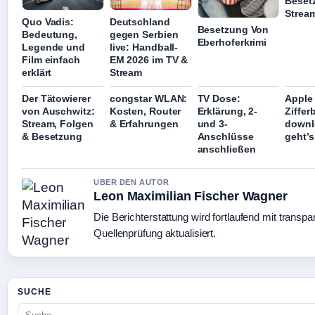
Beset
Strea
Quo Vadis:
Deutschland
Besetzung Von
Bedeutung,
gegen Serbien
Eberhoferkrimi
Legende und
live: Handball-
Film einfach
EM 2026 im TV &
erklärt
Stream
Der Tätowierer
congstar WLAN:
TV Dose:
Apple
von Auschwitz:
Kosten, Router
Erklärung, 2-
Zifferb
Stream, Folgen
& Erfahrungen
und 3-
downl
& Besetzung
Anschlüsse
geht’s
anschließen
UBER DEN AUTOR
Leon Maximilian Fischer Wagner
Die Berichterstattung wird fortlaufend mit transpa
Quellenprüfung aktualisiert.
SUCHE