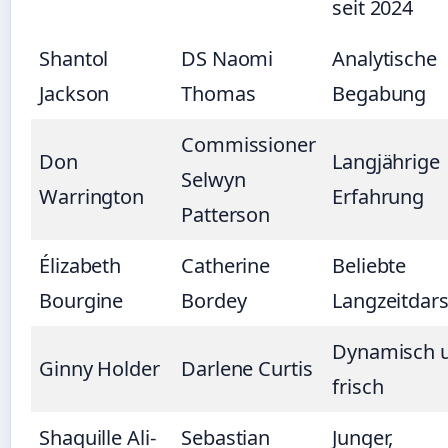
seit 2024
Shantol
DS Naomi
Analytische
Jackson
Thomas
Begabung
Commissioner
Don
Langjährige
Selwyn
Warrington
Erfahrung
Patterson
Élizabeth
Catherine
Beliebte
Bourgine
Bordey
Langzeitdars
Dynamisch 
Ginny Holder
Darlene Curtis
frisch
Shaquille Ali-
Sebastian
Junger,