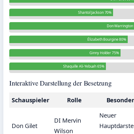
Shantol Jackson 70%
Don Warrington
Élizabeth Bourgine 80%
Ginny Holder 75%
Shaquille Ali-Yebuah 65%
Interaktive Darstellung der Besetzung
Schauspieler
Rolle
Besonder
Neuer
DI Mervin
Don Gilet
Hauptdarstel
Wilson