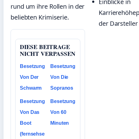
Einblicke in
rund um ihre Rollen in der
Karrierehöhe
beliebten Krimiserie.
der Darsteller
DIESE BEITRAGE
NICHT VERPASSEN
Besetzung
Besetzung
Von Der
Von Die
Schwarm
Sopranos
Besetzung
Besetzung
Von Das
Von 60
Boot
Minuten
(fernsehse