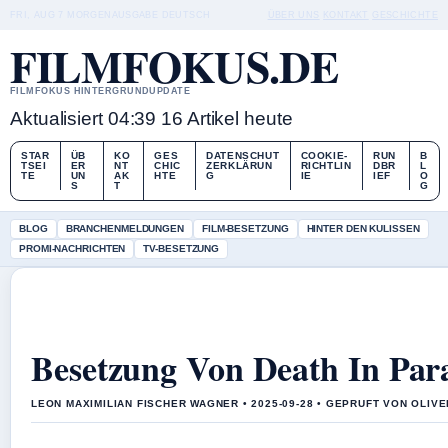
FRI, AUG 7
MORGENAUSGABE
DEUTSCH
ÜBER UNS
KONTAKT
GESCHICHTE
FILMFOKUS.DE
FILMFOKUS HINTERGRUNDUPDATE
Aktualisiert 04:39
16 Artikel heute
STAR
ÜB
KO
GES
DATENSCHUT
COOKIE-
RUN
B
TSEI
ER
NT
CHIC
ZERKLÄRUN
RICHTLIN
DBR
L
TE
UN
AK
HTE
G
IE
IEF
O
S
T
G
BLOG
BRANCHENMELDUNGEN
FILM-BESETZUNG
HINTER DEN KULISSEN
PROMI-NACHRICHTEN
TV-BESETZUNG
Besetzung Von Death In Par
LEON MAXIMILIAN FISCHER WAGNER • 2025-09-28 • GEPRUFT VON OLIV